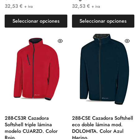
32,53
€
32,53
€
+ iva
+ iva
Seleccionar opciones
Seleccionar opciones
288-CS3R Cazadora
288-CSE Cazadora Softshell
Softshell triple lámina
eco doble lámina mod.
modelo CUARZO. Color
DOLOMITA. Color Azul
Rojo.
Marino.