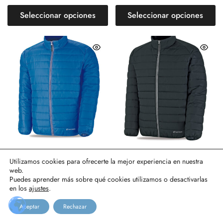
Seleccionar opciones
Seleccionar opciones
Utilizamos cookies para ofrecerte la mejor experiencia en nuestra
web.
288-CTPAZ Chaqueta tipo
288-CTPN Chaqueta tipo
Puedes aprender más sobre qué cookies utilizamos o desactivarlas
plumas modelo FREYA.
plumas modelo FREYA.
en los
ajustes
.
Color Azulina.
Color Negro.
31,19
€
31,19
€
+ iva
+ iva
Aceptar
Rechazar