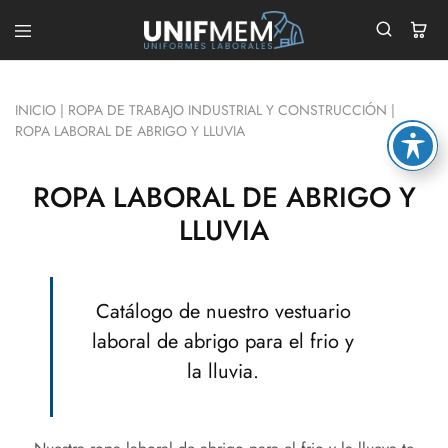
UNIFMEM
Tu
Tienda
de
Ropa
INICIO
|
ROPA DE TRABAJO INDUSTRIAL Y CONSTRUCCIÓN
|
Laboral
ROPA LABORAL DE ABRIGO Y LLUVIA
ROPA LABORAL DE ABRIGO Y
LLUVIA
Catálogo de nuestro vestuario
laboral de abrigo para el frio y
la lluvia.