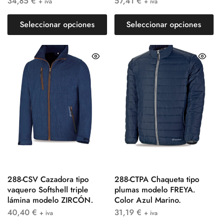
34,85
€
57,41
€
+ iva
+ iva
Seleccionar opciones
Seleccionar opciones
288-CSV Cazadora tipo
288-CTPA Chaqueta tipo
vaquero Softshell triple
plumas modelo FREYA.
lámina modelo ZIRCÓN.
Color Azul Marino.
40,40
€
31,19
€
+ iva
+ iva