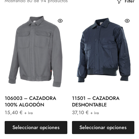
Mostrando
80
de
94
productos
Filter
106003 – CAZADORA
11501 – CAZADORA
100% ALGODÓN
DESMONTABLE
15,40
€
37,10
€
+ iva
+ iva
Seleccionar opciones
Seleccionar opciones