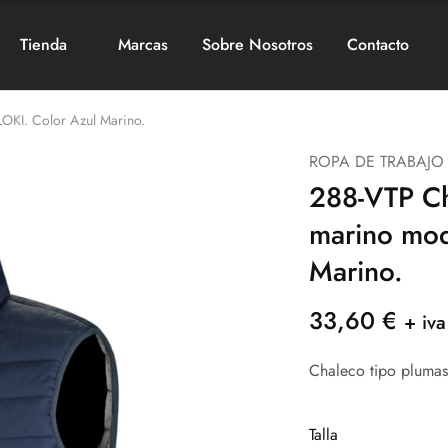
Tienda
Marcas
Sobre Nosotros
Contacto
OKI. Color Azul Marino.
ROPA DE TRABAJO
288-VTP Ch
marino mod
Marino.
33,60
€
+ iva
Chaleco tipo plumas
Talla