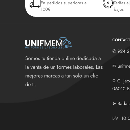
En pedidos superiores a
Tarifas a
100€
bajos
CONTAC
✆
924 2
Somos tu tienda online dedicada a
✉
unifm
la venta de uniformes laborales. Las
mejores marcas a tan solo un clic
⚲
C. Jac
de ti.
06010 B
➤ Badaj
L-V: 10: