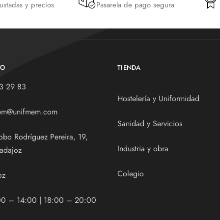
justadas y precios
Pasarela de pago segura
TO
TIENDA
3 29 83
Hostelería y Uniformidad
em@unifmem.com
Sanidad y Servicios
obo Rodríguez Pereira, 19,
Industria y obra
adajoz
Colegio
oz
00 – 14:00 | 18:00 – 20:00