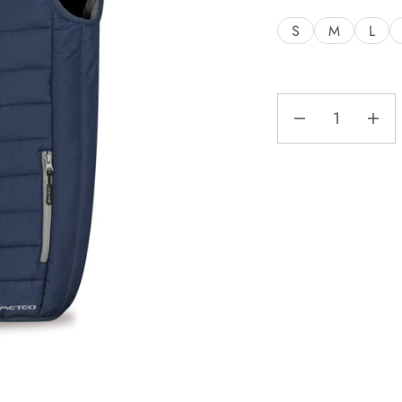
S
M
L