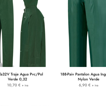
Ta32V Traje Agua Pvc/Pol
188-Paiv Pantalon Agua In
Verde 0,32
Nylon Verde
10,70
€
6,90
€
+ iva
+ iva