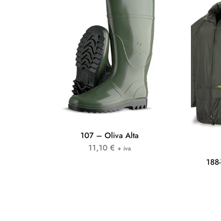
107 – Oliva Alta
11,10
€
+ iva
188-