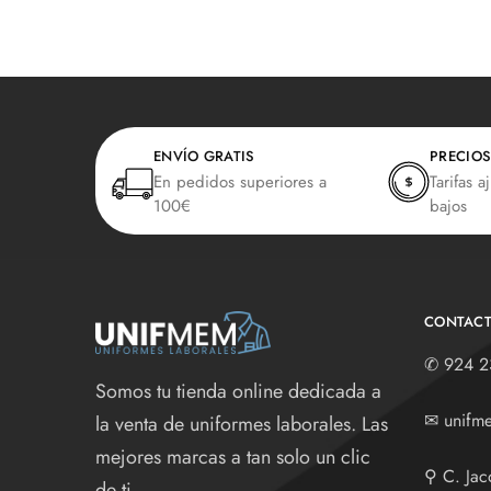
ENVÍO GRATIS
PRECIOS
En pedidos superiores a
Tarifas a
100€
bajos
CONTAC
✆
924 2
Somos tu tienda online dedicada a
✉
unifm
la venta de uniformes laborales. Las
mejores marcas a tan solo un clic
⚲
C. Jac
de ti.