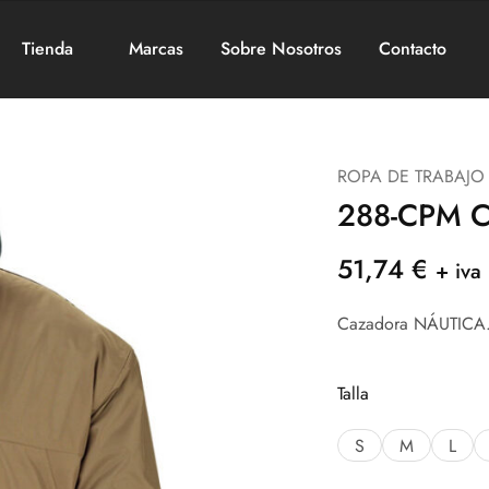
Tienda
Marcas
Sobre Nosotros
Contacto
ROPA DE TRABAJO
288-CPM 
51,74
€
+ iva
Cazadora NÁUTICA.
Talla
S
M
L