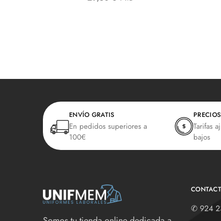
ENVÍO GRATIS
PRECIOS
En pedidos superiores a
Tarifas a
100€
bajos
CONTAC
✆
924 2
Somos tu tienda online dedicada a