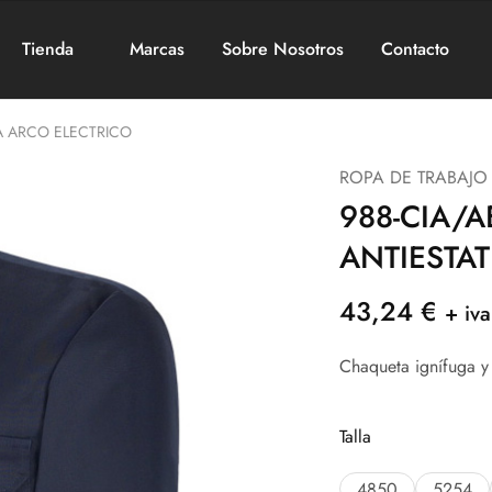
Tienda
Marcas
Sobre Nosotros
Contacto
A ARCO ELECTRICO
ROPA DE TRABAJO
988-CIA/
ANTIESTA
43,24
€
+ iva
Chaqueta ignífuga y 
Talla
4850
5254