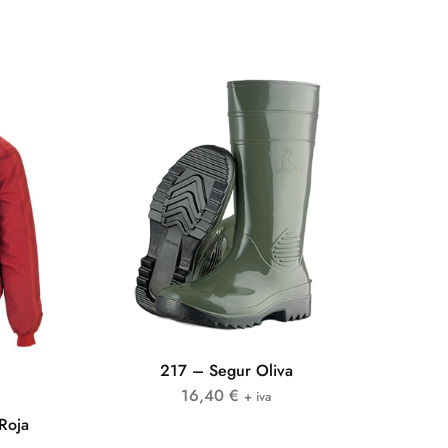
217 – Segur Oliva
16,40
€
+ iva
Roja