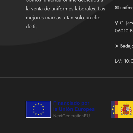
✉
unifm
la venta de uniformes laborales. Las
mejores marcas a tan solo un clic
⚲
C. Jac
de ti.
06010 B
➤ Badaj
L-V: 10: