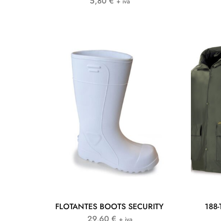
5,80
€
+ iva
FLOTANTES BOOTS SECURITY
188-
29,60
€
+ iva