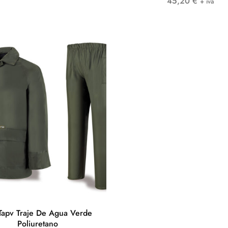
45,20
€
+ iva
Tapv Traje De Agua Verde
Poliuretano