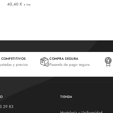
40,40
€
+ iva
 COMPETITIVOS
COMPRA SEGURA
justadas y precios
Pasarela de pago segura
TO
TIENDA
3 29 83
Hostelería y Uniformidad