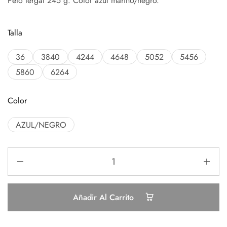
Peto tergal 245 g. Color azul marino/negro.
Talla
36
3840
4244
4648
5052
5456
5860
6264
Color
AZUL/NEGRO
Añadir Al Carrito