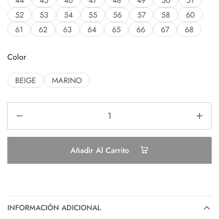
44
45
46
47
48
49
50
51
52
53
54
55
56
57
58
60
61
62
63
64
65
66
67
68
Color
BEIGE
MARINO
Añadir Al Carrito
INFORMACIÓN ADICIONAL