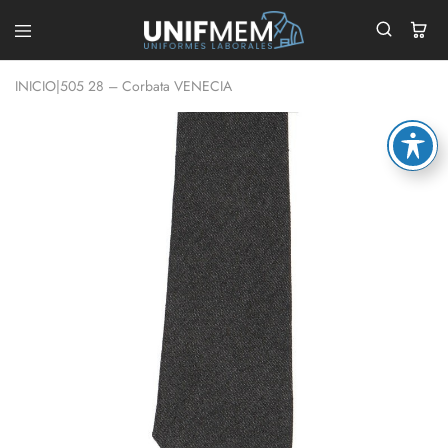
UNIFMEM
Tu
Tienda
INICIO
|
505 28 – Corbata VENECIA
de
Ropa
Laboral