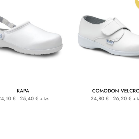
KAPA
COMODON VELCR
24,10
€
-
25,40
€
24,80
€
-
26,20
€
+ iva
+ i