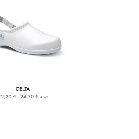
DELTA
22,30
€
-
24,70
€
+ iva