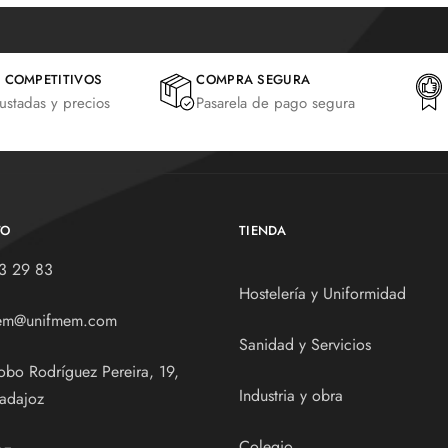
 COMPETITIVOS
COMPRA SEGURA
justadas y precios
Pasarela de pago segura
TO
TIENDA
3 29 83
Hostelería y Uniformidad
em@unifmem.com
Sanidad y Servicios
obo Rodríguez Pereira, 19,
Industria y obra
adajoz
Colegio