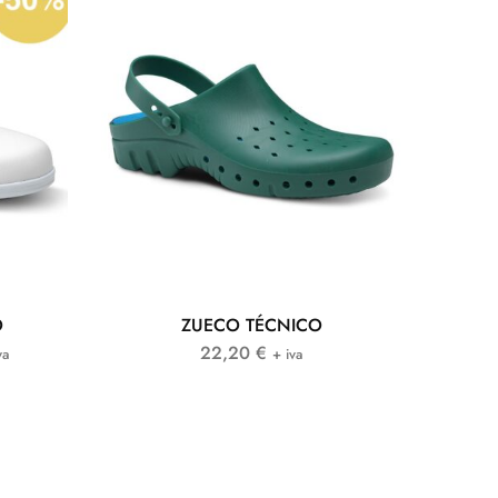
O
ZUECO TÉCNICO
22,20
€
va
+ iva