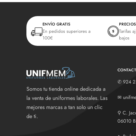
ENVÍO GRATIS
PRECIOS
En pedidos superiores a
Tarifas a
100€
bajos
CONTAC
✆
924 2
Somos tu tienda online dedicada a
✉
unifm
la venta de uniformes laborales. Las
mejores marcas a tan solo un clic
⚲
C. Jac
de ti.
06010 B