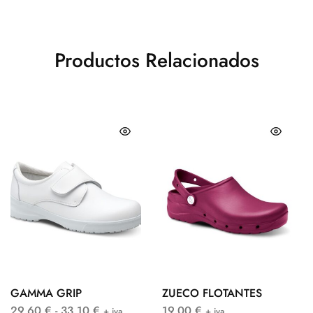
Productos Relacionados
GAMMA GRIP
ZUECO FLOTANTES
29,60
€
-
33,10
€
19,00
€
+ iva
+ iva