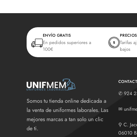
ENVÍO GRATIS
PRECIOS
En pedidos superiores a
Tarifas a
100€
bajos
CONTAC
✆
924 2
Somos tu tienda online dedicada a
✉
unifm
la venta de uniformes laborales. Las
mejores marcas a tan solo un clic
⚲
C. Jac
de ti.
06010 B