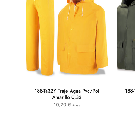
188-Ta32Y Traje Agua Pvc/Pol
188-
Amarillo 0,32
10,70
€
+ iva