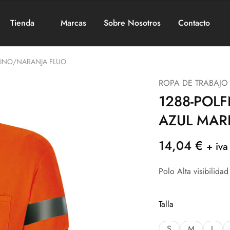
Tienda
Marcas
Sobre Nosotros
Contacto
ARINO/NARANJA FLUO
ROPA DE TRABAJO 
1288-POLF
AZUL MAR
14,04
€
+ iva
Polo Alta visibilida
Talla
S
M
L