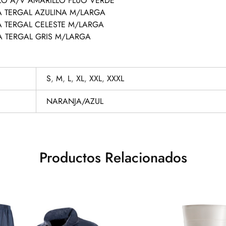
LO A/V AMARILLO FLUO VERDE
A TERGAL AZULINA M/LARGA
A TERGAL CELESTE M/LARGA
A TERGAL GRIS M/LARGA
S
,
M
,
L
,
XL
,
XXL
,
XXXL
NARANJA/AZUL
Productos Relacionados