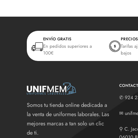
ENVÍO GRATIS
PRECIOS
En pedidos superiores a
Tarifas a
100€
bajos
CONTAC
✆
924 2
Somos tu tienda online dedicada a
✉
unifm
la venta de uniformes laborales. Las
mejores marcas a tan solo un clic
⚲
C. Jac
de ti.
06010 B