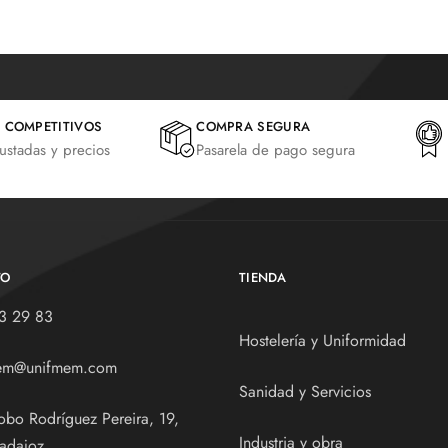
 COMPETITIVOS
COMPRA SEGURA
justadas y precios
Pasarela de pago segura
TO
TIENDA
3 29 83
Hostelería y Uniformidad
em@unifmem.com
Sanidad y Servicios
obo Rodríguez Pereira, 19,
Industria y obra
adajoz