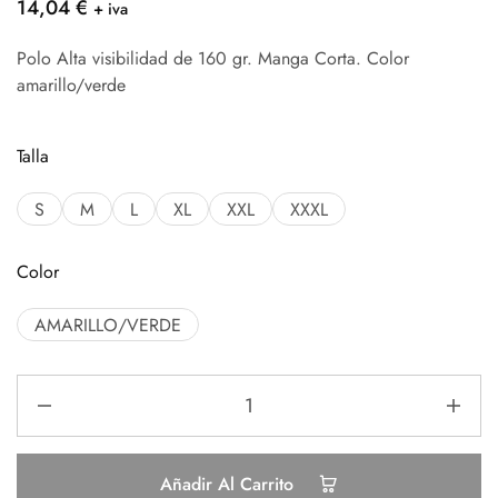
14,04
€
+ iva
Polo Alta visibilidad de 160 gr. Manga Corta. Color
amarillo/verde
Talla
S
M
L
XL
XXL
XXXL
Color
AMARILLO/VERDE
Añadir Al Carrito