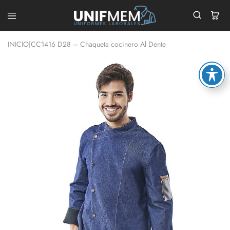
UNIFMEM
Tu
Tienda
INICIO
|
CC1416 D28 – Chaqueta cocinero Al Dente
de
Ropa
Laboral