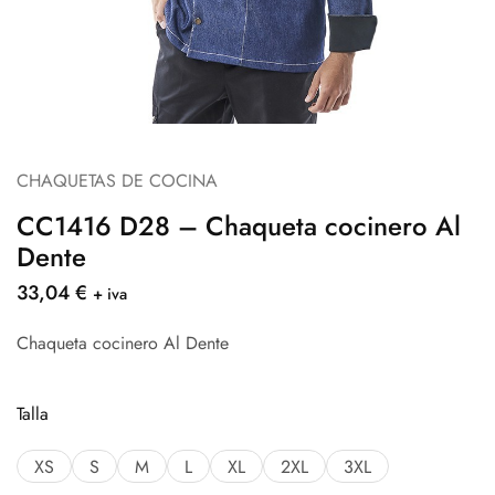
CHAQUETAS DE COCINA
CC1416 D28 – Chaqueta cocinero Al
Dente
33,04
€
+ iva
Chaqueta cocinero Al Dente
Talla
XS
S
M
L
XL
2XL
3XL