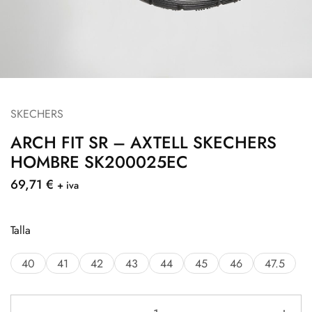
SKECHERS
ARCH FIT SR – AXTELL SKECHERS
HOMBRE SK200025EC
69,71
€
+ iva
Talla
40
41
42
43
44
45
46
47.5