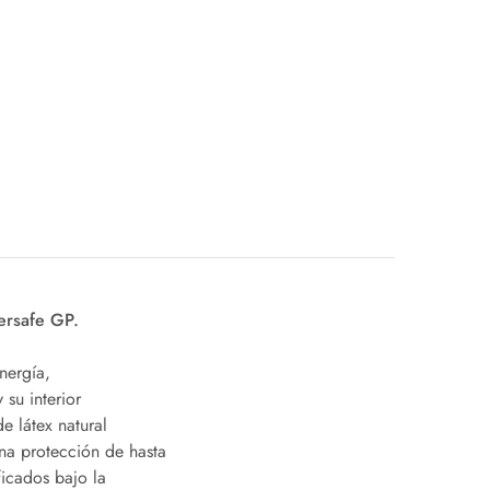
ersafe GP.
nergía,
su interior
e látex natural
una protección de hasta
ficados bajo la