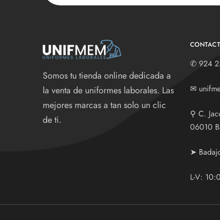
CONTAC
✆
924 2
Somos tu tienda online dedicada a
✉
unifm
la venta de uniformes laborales. Las
mejores marcas a tan solo un clic
⚲
C. Jac
de ti.
06010 B
➤ Badaj
L-V: 10: