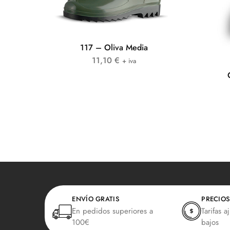
117 – Oliva Media
11,10
€
+ iva
ENVÍO GRATIS
PRECIOS
En pedidos superiores a
Tarifas a
100€
bajos