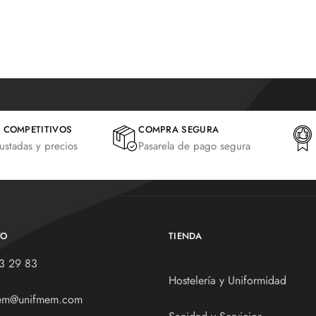
 COMPETITIVOS
COMPRA SEGURA
justadas y precios
Pasarela de pago segura
TO
TIENDA
3 29 83
Hostelería y Uniformidad
em@unifmem.com