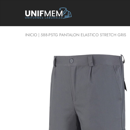
UNIFMEM
Tu
Tienda
de
Ropa
Laboral
INICIO
|
588-PSTG PANTALON ELASTICO STRETCH GRIS