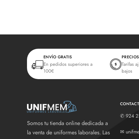
ENVÍO GRATIS
PRECIOS
En pedidos superiores a
Tarifas a
100€
bajos
CONTAC
✆
924 2
Somos tu tienda online dedicada a
✉
unifm
la venta de uniformes laborales. Las