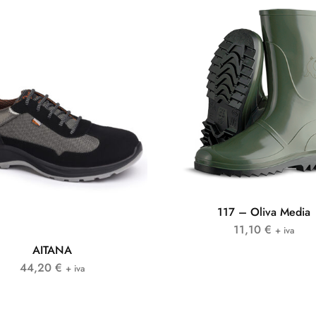
117 – Oliva Media
11,10
€
+ iva
AITANA
44,20
€
+ iva