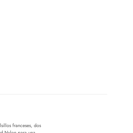
illos franceses, dos
ord Nylon para una