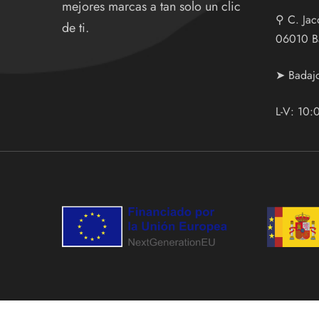
mejores marcas a tan solo un clic
⚲
C. Jac
de ti.
06010 B
➤ Badaj
L-V: 10: