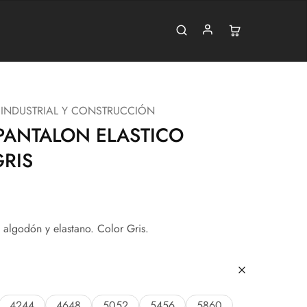
 INDUSTRIAL Y CONSTRUCCIÓN
 PANTALON ELASTICO
GRIS
algodón y elastano. Color Gris.
4244
4648
5052
5456
5860