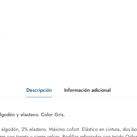
Descripción
Información adicional
godón y elastano. Color Gris.
lgodón, 2% elastano. Máximo cofort. Elástico en cintura, dos bols
ores con tapeta y cierre velcro. Rodillas reforzadas con tejido Oxf