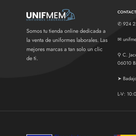
CONTAC
✆
924 2
Somos tu tienda online dedicada a
✉
unifm
la venta de uniformes laborales. Las
mejores marcas a tan solo un clic
⚲
C. Jac
de ti.
06010 B
➤ Badaj
L-V: 10: