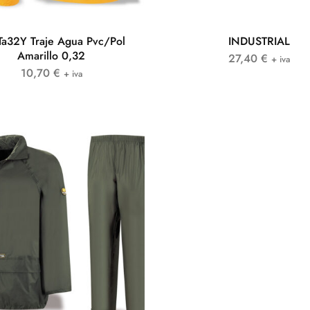
Ta32Y Traje Agua Pvc/Pol
INDUSTRIAL
Amarillo 0,32
27,40
€
+ iva
10,70
€
+ iva