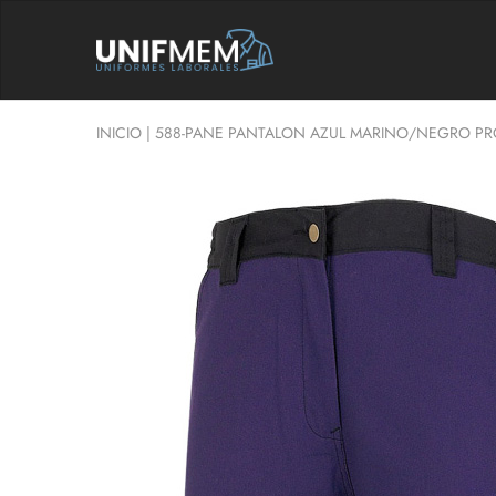
UNIFMEM
Tu
Tienda
de
Ropa
Laboral
INICIO
|
588-PANE PANTALON AZUL MARINO/NEGRO PR