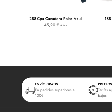
288-Cpa Cazadora Polar Azul
188-
45,20
€
+ iva
ENVÍO GRATIS
PRECIOS
En pedidos superiores a
Tarifas a
100€
bajos