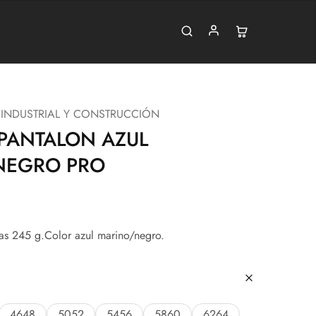
 INDUSTRIAL Y CONSTRUCCIÓN
 PANTALON AZUL
NEGRO PRO
vas 245 g.Color azul marino/negro.
4648
5052
5456
5860
6264