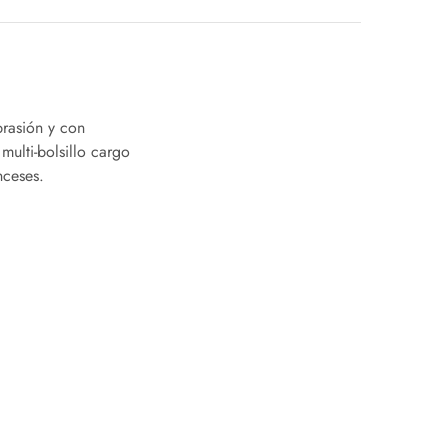
brasión y con
 multi-bolsillo cargo
nceses.