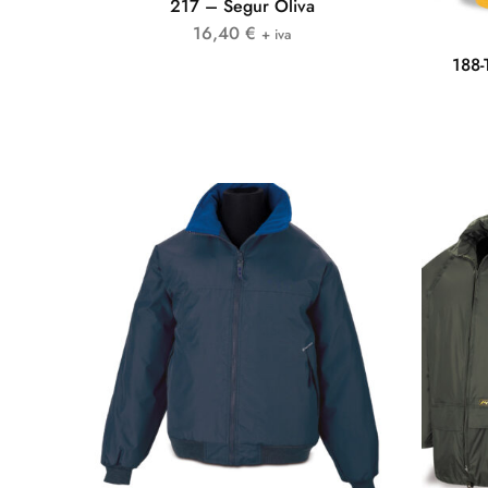
217 – Segur Oliva
16,40
€
+ iva
188-