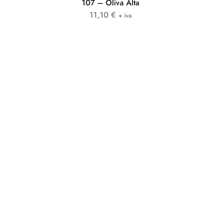
107 – Oliva Alta
11,10
€
+ iva