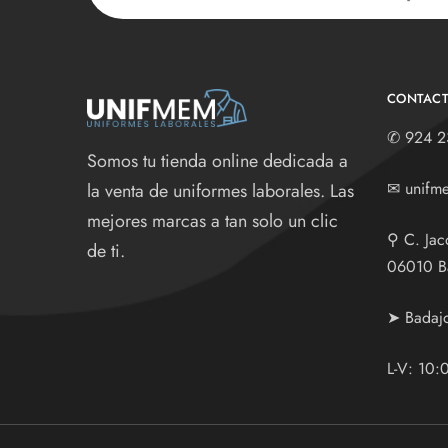
CONTAC
✆
924 2
Somos tu tienda online dedicada a
✉
unifm
la venta de uniformes laborales. Las
mejores marcas a tan solo un clic
⚲
C. Jac
de ti.
06010 B
➤ Badaj
L-V: 10: