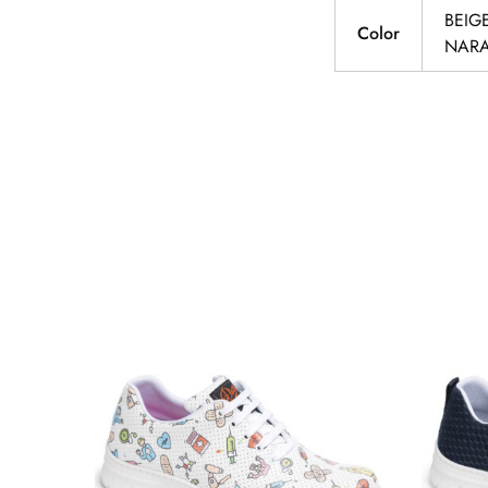
BEIG
Color
NARA