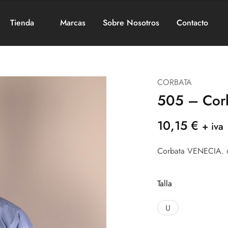
Tienda
Marcas
Sobre Nosotros
Contacto
CORBATA
505 – Cor
10,15
€
+ iva
Corbata VENECIA. 
Talla
U