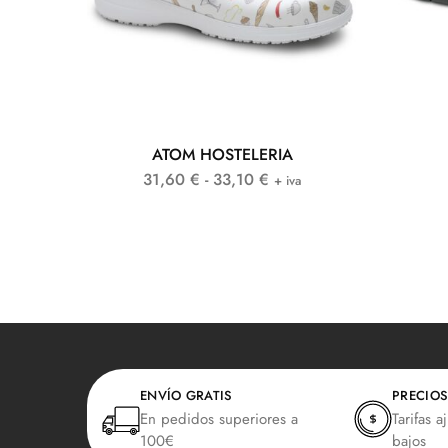
ATOM HOSTELERIA
31,60
€
-
33,10
€
+ iva
ENVÍO GRATIS
PRECIOS
En pedidos superiores a
Tarifas a
100€
bajos