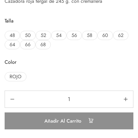
Cazadora roja tergal de 245 g. con cremallera
Talla
48
50
52
54
56
58
60
62
64
66
68
Color
ROJO
Añadir Al Carrito