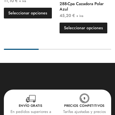
11,10
€
+ iva
288-Cpa Cazadora Polar
Azul
Seleccionar opciones
45,20
€
+ iva
Seleccionar opciones
ENVÍO GRATIS
PRECIOS COMPETITIVOS
En pedidos superiores a
Tarifas ajustadas y precios