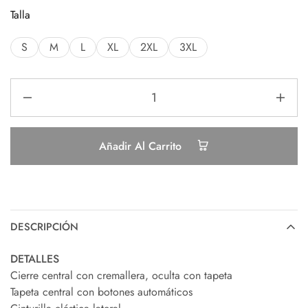
Talla
S
M
L
XL
2XL
3XL
Añadir Al Carrito
DESCRIPCIÓN
DETALLES
Cierre central con cremallera, oculta con tapeta
Tapeta central con botones automáticos