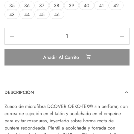
35
36
37
38
39
40
41
42
43
44
45
46
Añadir Al Carrito
DESCRIPCIÓN
Zueco de microfibra DCOVER OEKO-TEX® sin perforar, con
correa de sujeción en el talón y acolchado en el empeine
para evitar rozaduras, inyectado sobre horma recta de
puntera redondeada. Plantilla acolchada y forrada con