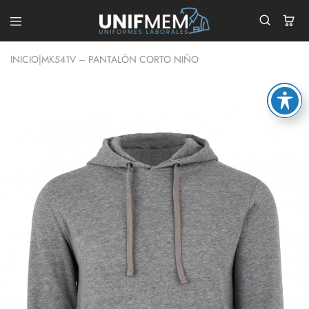
UNIFMEM
Tu
Tienda
INICIO
|
MK541V – PANTALÓN CORTO NIÑO
de
Ropa
Laboral