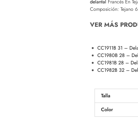
delantal
Francés En Tej
Composición: Tejano 
VER MÁS PROD
CC1911B 31 – Delan
CC1980B 28 – Dela
CC1981B 28 – Delan
CC1982B 32 – Delan
Talla
Color