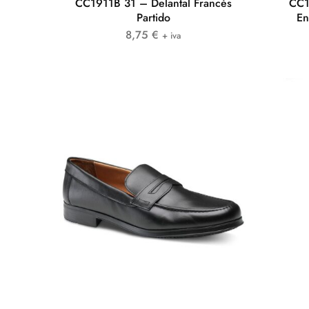
CC1911B 31 – Delantal Francés
CC1
Partido
En
8,75
€
+ iva