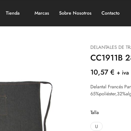
Tienda
Marcas
Sobre Nosotros
Contacto
DELANTALES DE T
CC1911B 28
10,57
€
+ iva
Delantal Francés Pa
65%poliéster,32%a
Talla
U