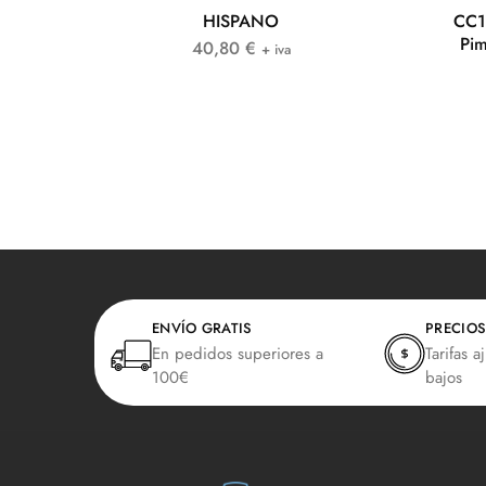
HISPANO
CC1
Pim
40,80
€
+ iva
ENVÍO GRATIS
PRECIOS
En pedidos superiores a
Tarifas a
100€
bajos