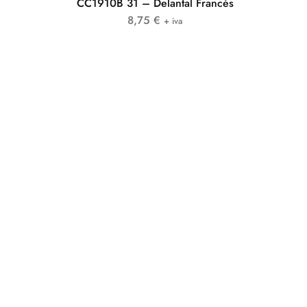
CC1910B 31 – Delantal Francés
8,75
€
+ iva