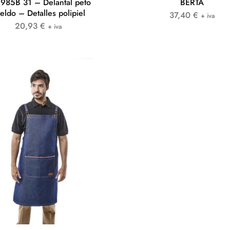
985B 31 – Delantal peto
BERTA
eldo – Detalles polipiel
37,40
€
+ iva
20,93
€
+ iva