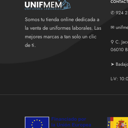
CONTAC
✆
924 2
Somos tu tienda online dedicada a
✉
unifm
la venta de uniformes laborales. Las
mejores marcas a tan solo un clic
⚲
C. Jac
de ti.
06010 B
➤ Badaj
L-V: 10: