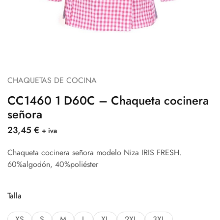
CHAQUETAS DE COCINA
CC1460 1 D60C – Chaqueta cocinera
señora
23,45
€
+ iva
Chaqueta cocinera señora modelo Niza IRIS FRESH.
60%algodón, 40%poliéster
Talla
XS
S
M
L
XL
2XL
3XL