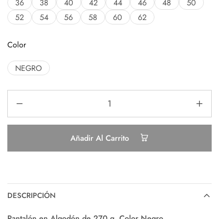
36
38
40
42
44
46
48
50
52
54
56
58
60
62
Color
NEGRO
Añadir Al Carrito
DESCRIPCIÓN
Pantalón en Algodón de 270 g. Color Negro.